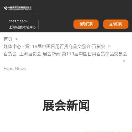
直
接
跳
2027.7.22-24
领取门票
立即订阅
转
上海新国际博览中心
至
首页
内
媒体中心 - 第119届中国日用百货商品交易会-百货会
容
百货会|上海百货会-展会新闻-第119届中国日用百货商品交易会
Expo News
展会新闻