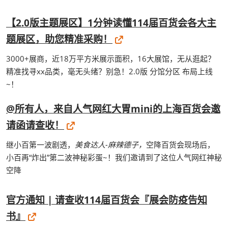
【2.0版主题展区】1分钟读懂114届百货会各大主
题展区，助您精准采购！
3000+展商，近18万平方米展示面积，16大展馆，无从逛起？
精准找寻xx品类，毫无头绪？别急！2.0版 分馆分区 布局上线
~！
@所有人，来自人气网红大胃mini的上海百货会邀
请函请查收！
继小百第一波剧透，
美食达人-麻辣德子，
空降百货会现场后，
小百再“炸出”第二波神秘彩蛋~！我们邀请到了这位人气网红神秘
空降
官方通知 | 请查收114届百货会『展会防疫告知
书』