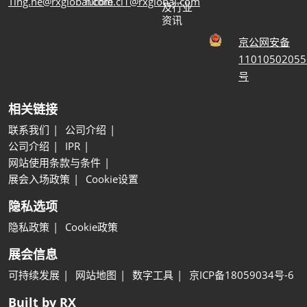
Ting.he@rxglobal.com
nicole.ci1@rxglobal.com
及行业
资讯
京公网安备
11010502055
号
相关链接
联系我们
公司介绍
公司介绍
IPR
网站使用条款与条件
展会入场政策
Cookie设置
隐私选项
隐私政策
Cookie政策
展会信息
可持续发展
网站地图
数字工具
京ICP备18059034号-6
Built by RX