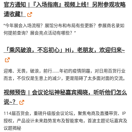
官方通知 |『入场指南』视频上线！另附参观攻略
请收藏！
“今年展会入场流程？展馆分布和布局有些更新？参展商名录如
何提前查询？展会亮点活动有哪些？”
「乘风破浪，不忘初心」Hi，老朋友，欢迎归来~
迎难、无畏，破浪，前行……年初的疫情阴霾，对日用百货行业
而言，不仅仅是生意上的减少，更是阻碍了太多面对面的交流。
视频预告 | 会议论坛神秘嘉宾揭晓，听听他们怎么
说~？
114届百货会，重磅升级版会议论坛，聚焦电商及直播带货、IP
授权，产品设计未来趋势发布及智能家电，首波主题论坛嘉宾及
议题揭秘