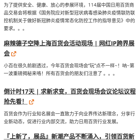
为了提供安全、健康、放心的参展环境，114届中国日用百货商
品交易会将根据《国务院应对新型冠状病毒感染肺炎疫情联防联
控机制关于做好新冠肺炎疫情常态化防控工作的指导意见》中的
要求。。。
麻辣德子空降上海百货会活动现场 | 网红IP跨界展
会
小百在很久前剧透过，今年百货会现场会“玩”点不一样~！呐~第
一波重磅揭秘来咯！所有百货会的朋友们注意了 。。。
倒计时17天 | 求新求变，百货会现场会议论坛议程
抢先看！
百货会作为行业知名展会一直致力于向业界传达新理念，分享行
业新动态，促进行业内部交流，助力日用百货行业发展。
『上新了，展品』新潮产品不断涌入，引领百货新