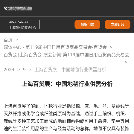
直
接
跳
2027.7.22-24
领取门票
立即订阅
转
上海新国际博览中心
至
首页
内
媒体中心 - 第119届中国日用百货商品交易会-百货会
容
百货会|上海百货会-展会新闻-第119届中国日用百货商品交易会
2024
9
上海百货展：中国地毯行业供需分析
上海百货展：中国地毯行业供需分析
上海百货展了解到，地毯行业是指以棉、麻、毛、丝、草纱线等
天然纤维或化学合成纤维类原料为基础，通过手工编织、机织、
栽绒等多种工艺加工而成的地面铺敷物或可用于悬挂、垫坐等用
途的生活装饰用品的生产与经营活动的总称。地毯不仅具有装饰