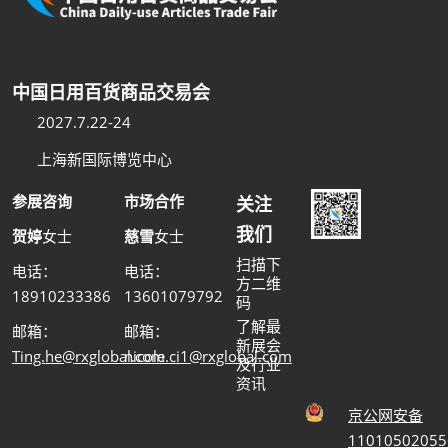
中国日用百货商品交易会
2027.7.22-24
上海新国际博览中心
参展咨询
市场合作
关注
我们
贺婷
女士
慈雪
女士
扫描下
电话：
电话：
方二维
18910233386
13601079792
码
了解最
邮箱：
邮箱：
新展会
Ting.he@rxglobal.com
nicole.ci1@rxglobal.com
及行业
资讯
京公网安备
11010502055