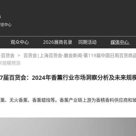
4
博览中心
中
Eng
观众中心
2026展商名录
同期活动
媒体中心
한국
展位
领取门票
TAP钻石贵宾对接
展会新
-百货会
百货会|上海百货会-展会新闻-第119届中国日用百货商
日
来规模预测
范围
小程序
会议论坛
合作媒
Рус
ربية
图
组团买家
下载中
17届百货会：2024年香薰行业市场洞察分析及未来规
Bah
名录
观众增值服务
Por
注意事项
Esp
香薰、无火香薰、香薰蜡烛等。香薰产业链上游为香精香料供应商和
商务配对