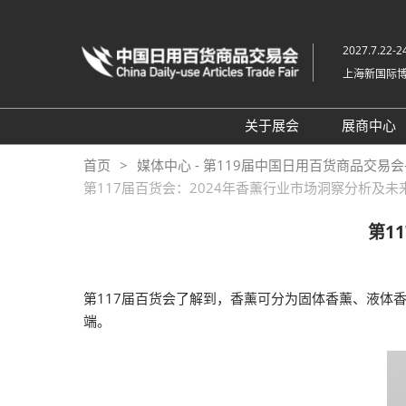
直
接
2027.7.22-2
跳
上海新国际
转
至
内
关于展会
展商中心
容
特色展区
预定
首页
媒体中心 - 第119届中国日用百货商品交易会
第117届百货会：2024年香薰行业市场洞察分析及未
交通指南
展品
主办及支持机构
展位
第1
展会寄语
展商
常见问题解答
第117届百货会了解到，香薰可分为固体香薰、液体
端。