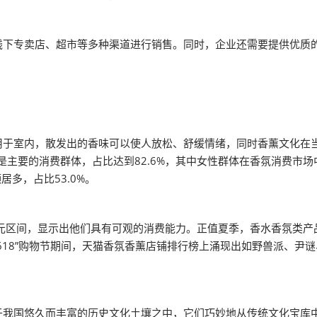
专卖店、超市等多种渠道进行销售。同时，企业还需要提供优质的
室内，散发出的香味可以使人放松、舒缓情绪，同时香薰文化在当
是主要的消费群体，占比达到82.6%，其中女性群体在香氛消费市场
居多，占比53.0%。
000元区间，显示出他们具有可观的消费能力。正值夏季，香水香氛类
618”购物节期间，天猫香氛香薰店铺排行榜上涌现出如野兽派、尹
国悠久而丰富的历史文化土壤之中，它们巧妙地从传统文化宝库中