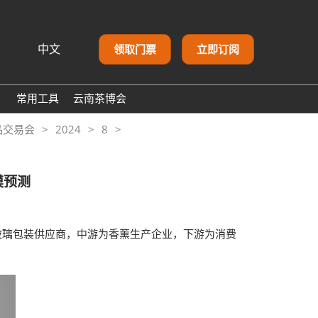
中文
领取门票
立即订阅
文
lish
常用工具
云南茶博会
어 (Korean)
闻
品交易会
2024
8
本語
体
ский
اللغة الع
心
模预测
asa Indonesia
tuguês
añol
玻璃包装供应商，中游为香薰生产企业，下游为消费