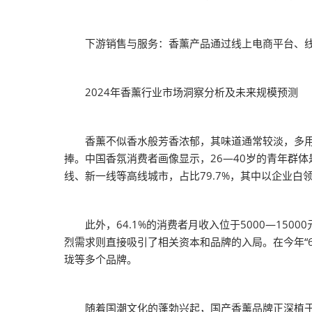
下游销售与服务：香薰产品通过线上电商平台、线下
2024年香薰行业市场洞察分析及未来规模预测
香薰不似香水般芳香浓郁，其味道通常较淡，多用于
捧。中国香氛消费者画像显示，26—40岁的青年群体
线、新一线等高线城市，占比79.7%，其中以企业白领
此外，64.1%的消费者月收入位于5000—15
烈需求则直接吸引了相关资本和品牌的入局。在今年“
珑等多个品牌。
随着国潮文化的蓬勃兴起，国产香薰品牌正深植于我