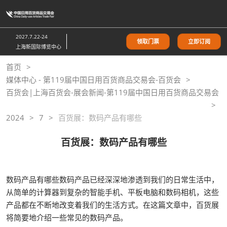
直
接
跳
2027.7.22-24
领取门票
立即订阅
转
上海新国际博览中心
至
首页
内
媒体中心 - 第119届中国日用百货商品交易会-百货会
容
百货会|上海百货会-展会新闻-第119届中国日用百货商品交易会
2024
7
百货展：数码产品有哪些
百货展：数码产品有哪些
数码产品有哪些数码产品已经深深地渗透到我们的日常生活中，
从简单的计算器到复杂的智能手机、平板电脑和数码相机，这些
产品都在不断地改变着我们的生活方式。在这篇文章中，百货展
将简要地介绍一些常见的数码产品。