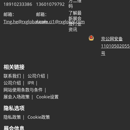
方二维
18910233386
13601079792
码
了解最
邮箱：
邮箱：
新展会
Ting.he@rxglobal.com
nicole.ci1@rxglobal.com
及行业
资讯
京公网安备
11010502055
号
相关链接
联系我们
公司介绍
公司介绍
IPR
网站使用条款与条件
展会入场政策
Cookie设置
隐私选项
隐私政策
Cookie政策
展会信息