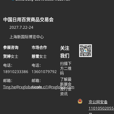
中国日用百货商品交易会
2027.7.22-24
上海新国际博览中心
参展咨询
市场合作
关注
我们
贺婷
女士
慈雪
女士
扫描下
电话：
电话：
方二维
18910233386
13601079792
码
了解最
邮箱：
邮箱：
新展会
Ting.he@rxglobal.com
nicole.ci1@rxglobal.com
及行业
资讯
京公网安备
11010502055