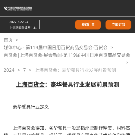
直
接
跳
2027.7.22-24
领取门票
立即订阅
转
上海新国际博览中心
至
首页
内
媒体中心 - 第119届中国日用百货商品交易会-百货会
容
百货会|上海百货会-展会新闻-第119届中国日用百货商品交易会
2024
7
上海百货会：豪华餐具行业发展前景预测
上海百货会
：豪华餐具行业发展前景预测
豪华餐具行业定义
上海百货会
得知，奢华餐具一般是指那些制作精美、材料高