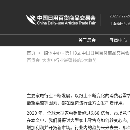
直
接
2027.7.22-2
跳
上海新国际
转
至
内
关于展会
展商中心
容
特色展区
预定
首页
媒体中心 - 第119届中国日用百货商品交易会
百货会|大家电行业最赚钱的5大趋势
交通指南
展品
主办及支持机构
展位
展会寄语
展商
常见问题解答
主要家电行业不断发展，以跟上不断变化的消费者需
最新渠道等因素，都在塑造该行业方面发挥着作用。
2023 年，全球大型家电销量超过6.68 亿台，
在本文中，我们将探讨大型家电零售商如何转变心态
增加利润并开拓新市场。行业内的趋势来来去去，那