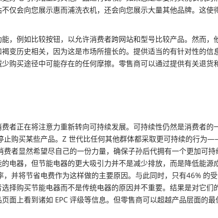
站不仅会向您展示惠而浦洗衣机，还会向您展示大量其他品牌。这使
功能，例如比较按钮，以允许消费者跨网站和型号比较产品。然而，
和褐变历史相关，因为这是市场所擅长的。提供适当的有针对性的信
减少购买途径中可能存在的任何摩擦。零售商可以通过提供有关退货
费者正在将注意力重新转向可持续发展。可持续性仍然是消费者的一
停止购买某些产品。Z 世代比任何其他群体都采取更可持续的行为—
，消费者显然希望尽自己的一份力量，确保子孙后代拥有一个更加可
器，但节能电器的更大吸引力并不是减少排放，而是降低能源成本。 Mo
效率，并将节省电费作为这样做的主要原因。与此同时，只有46% 的
者选择购买节能电器而不是传统电器的原因并不重要。结果是对它们
面上看到诸如 EPC 评级等信息。但零售商可以超越产品层面的最