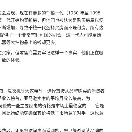
现，现在有更多的千禧一代（1980 年至 1998
禧一代开始购买新房，但他们也被认为是购买房屋以便
不断增加，导致千禧一代选择买房而不是租房，所有这
商提供了一个非常有利可图的机会。这一代人可能更愿
电器等大件物品上的钱却更多。
在买家。但零售商需要牢记这样一个事实：他们正在吸
一致的体验。
冰箱、洗衣机等大家电时，选择直接从品牌购买的消费者
居收入榜首，亚马逊卖家的平均月收入最高，为
亚马逊的一些主要家电的价格是市场上最便宜的——它是
，因此始终能够确保其价格低于市场竞争对手。这也意
消费者，如果您访问惠而浦网站，您只能浏览该品牌的