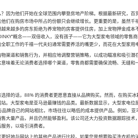
因为他们开始在全球范围内攀登房地产阶梯。根据最新研究，百货会发
且他们在购房市场中所占的份额只会继续增长。更重要的是，虽然千
但越来越多的房东拒绝为养宠物的房客提供住房，加上宠物押金成本
DINKY”概念——双倍收入，没有孩子——它为大型家电领域的零售
的全职工作的千禧一代夫妇通常需要养活的嘴更少，而花在大型家用
购物渠道和销售行为，并相应地调整营销策略，以成功瞄准和吸引潜
这意味着无论消费者选择哪个渠道，零售商都需要确保流畅、无缝和
选择的话，88% 的消费者更愿意直接从品牌购买。然而，在购买
网站。大型家电是亚马逊最赚钱的品类。最新数据显示，大型家电位
，例如与品牌自己的网站相比，市场往往以略低的成本提供产品。例如，
销售大量产品，并且仍然能够盈利。该公司还大力投资数据跟踪技术
后服务，以吸引消费者。
以更好地与网站上的其他产品进行比较。如果您是想要购买洗衣机的