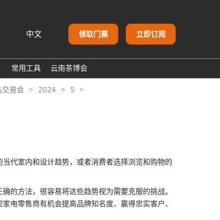
中文
领取门票
立即订阅
文
lish
常用工具
云南茶博会
어 (Korean)
闻
品交易会
2024
5
本語
体
ский
اللغة الع
心
asa Indonesia
tuguês
añol
的当代室内和设计趋势，或者消费者选择浏览和购物的
有正确的方法，很容易将这些趋势视为需要克服的挑战。
型家电零售商有机会提高品牌知名度、赢得忠实客户、